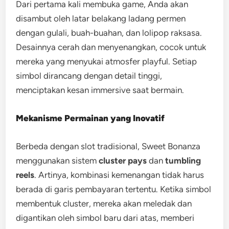
Dari pertama kali membuka game, Anda akan
disambut oleh latar belakang ladang permen
dengan gulali, buah-buahan, dan lolipop raksasa.
Desainnya cerah dan menyenangkan, cocok untuk
mereka yang menyukai atmosfer playful. Setiap
simbol dirancang dengan detail tinggi,
menciptakan kesan immersive saat bermain.
Mekanisme Permainan yang Inovatif
Berbeda dengan slot tradisional, Sweet Bonanza
menggunakan sistem
cluster pays
dan
tumbling
reels
. Artinya, kombinasi kemenangan tidak harus
berada di garis pembayaran tertentu. Ketika simbol
membentuk cluster, mereka akan meledak dan
digantikan oleh simbol baru dari atas, memberi