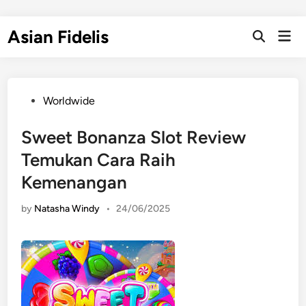
Skip
Asian Fidelis
Mai
to
Open
Men
Search
content
Posted
Worldwide
in
Sweet Bonanza Slot Review
Temukan Cara Raih
Kemenangan
by
Natasha Windy
•
24/06/2025