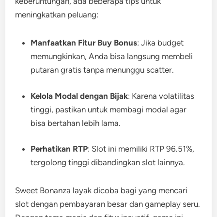
keberuntungan, ada beberapa tips untuk
meningkatkan peluang:
Manfaatkan Fitur Buy Bonus
: Jika budget
memungkinkan, Anda bisa langsung membeli
putaran gratis tanpa menunggu scatter.
Kelola Modal dengan Bijak
: Karena volatilitas
tinggi, pastikan untuk membagi modal agar
bisa bertahan lebih lama.
Perhatikan RTP
: Slot ini memiliki RTP 96.51%,
tergolong tinggi dibandingkan slot lainnya.
Sweet Bonanza layak dicoba bagi yang mencari
slot dengan pembayaran besar dan gameplay seru.